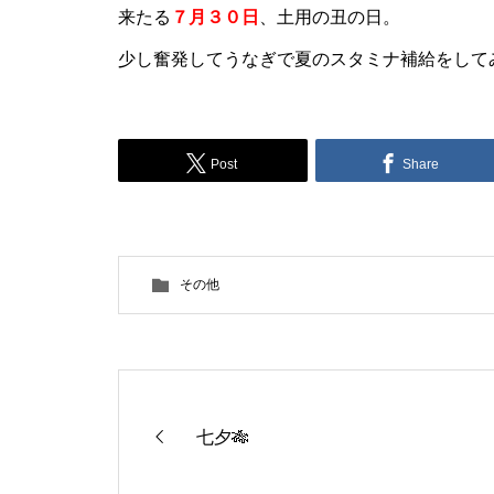
来たる
７月３０日
、土用の丑の日。
少し奮発してうなぎで夏のスタミナ補給をして
Post
Share
その他
七夕🎋