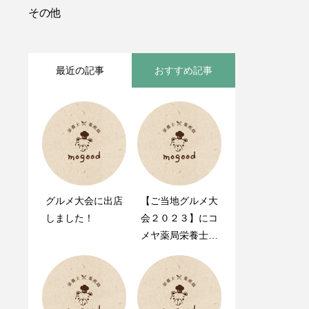
その他
最近の記事
おすすめ記事
グルメ大会に出店
mogood（モグ
【ご当地グルメ大
しました！
ゥ）の公式サイト
会２０２３】にコ
をリニューアルし
メヤ薬局栄養士が
ました。
出店します！