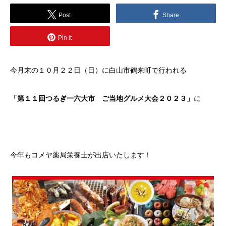
Post
Share
Pin it
今月末の１０月２２日（日）に白山市鶴来町で行われる
「第１１回つるぎ一六大市 ご当地グルメ大会２０２３」
に
今年もコメヤ薬局栄養士が出店いたします！