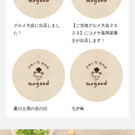
グルメ大会に出店しまし
mogood（モグゥ）の公式
【ご当地グルメ大会２０
た！
サイトをリニューアルし
２３】にコメヤ薬局栄養
ました。
士が出店します！
夏の土用の丑の日
七夕🎋