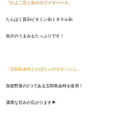
『ひよこ豆と魚介のブイヤベース』
たんぱく質👍ビタミン👍ミネラル👍
魚介のうまみもたっぷりです！
『五郎島金時とかぼちゃのポタージュ』
加賀野菜の1つである五郎島金時を使用！
濃厚な甘みが広がります🌟