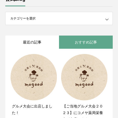
最近の記事
おすすめ記事
グルメ大会に出店しまし
mogood（モグゥ）の公式
【ご当地グルメ大会２０
た！
サイトをリニューアルし
２３】にコメヤ薬局栄養