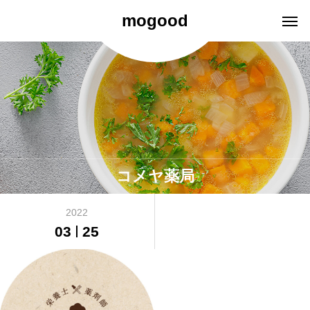
mogood
コメヤ薬局
2022
03
25