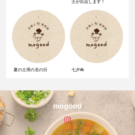
ました。
士が出店します！
夏の土用の丑の日
七夕🎋
mogood