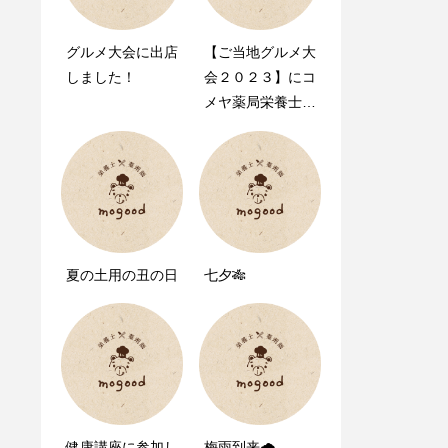
グルメ大会に出店
mogood（モグ
【ご当地グルメ大
しました！
ゥ）の公式サイト
会２０２３】にコ
をリニューアルし
メヤ薬局栄養士が
ました。
出店します！
夏の土用の丑の日
七夕🎋
健康講座に参加し
梅雨到来🌧