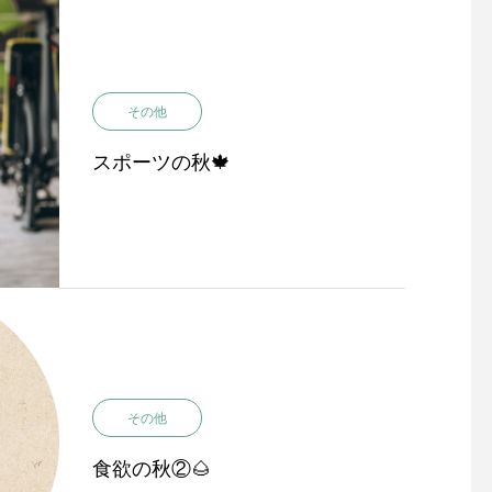
その他
スポーツの秋🍁
その他
食欲の秋②🌰