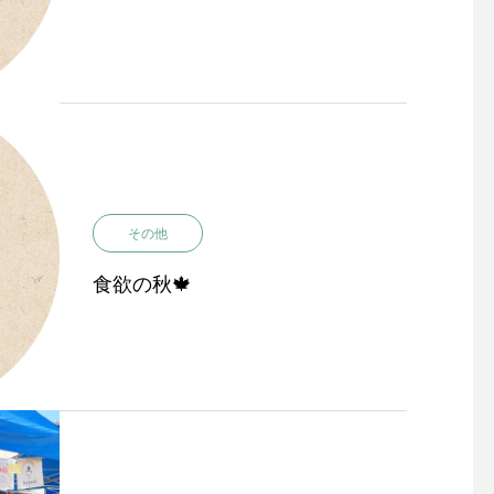
その他
食欲の秋🍁