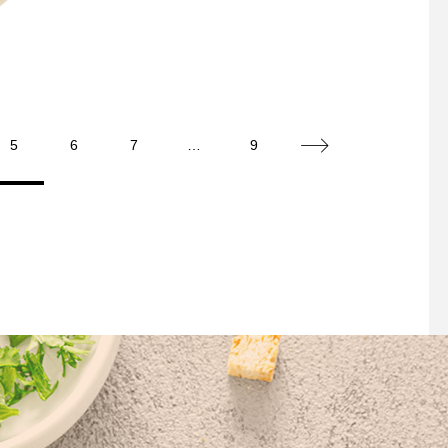
5
6
7
…
9