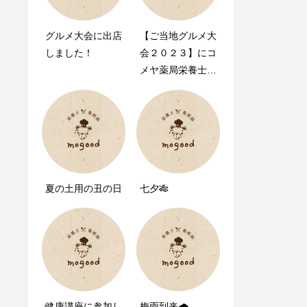
グルメ大会に出店
mogood（モグ
【ご当地グルメ大
しました！
ゥ）の公式サイト
会２０２３】にコ
をリニューアルし
メヤ薬局栄養士が
ました。
出店します！
夏の土用の丑の日
七夕🎋
健康講座に参加し
梅雨到来🌧