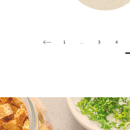
1
…
3
4